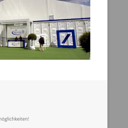
d
öglichkeiten!