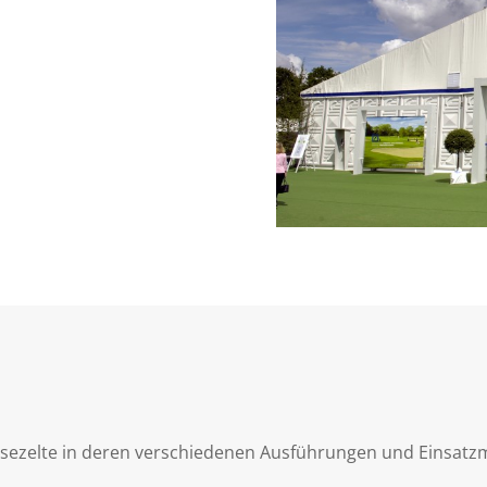
elle Angebote
n Sie es nicht, einen Blick in unsere aktuellen Angebote un
tionen zu werfen.
en Angeboten
ssezelte in deren verschiedenen Ausführungen und Einsatzm