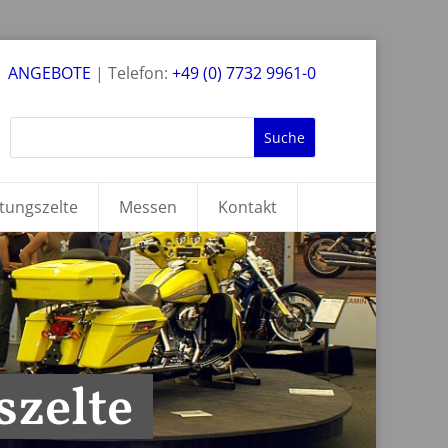
×
ANGEBOTE
| Telefon:
+49 (0) 7732 9961-0
tungszelte
Messen
Kontakt
szelte