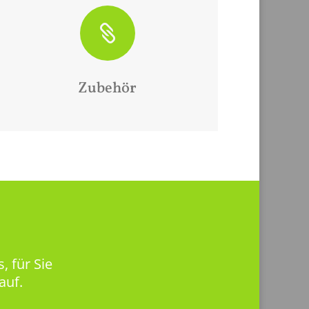

Zubehör
, für Sie
auf.